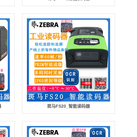
器
斑马FS20_智能读码器