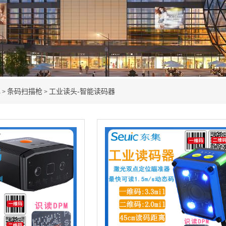
心
条码扫描枪
工业读头-智能读码器
>
>