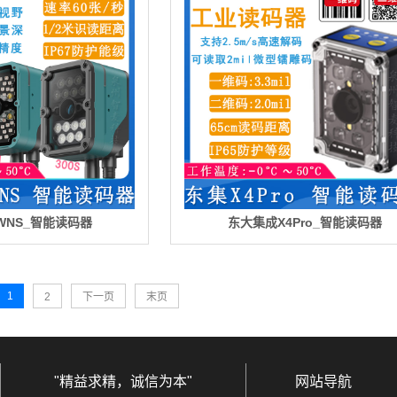
WNS_智能读码器
东大集成X4Pro_智能读码器
1
2
下一页
末页
"精益求精，诚信为本"
网站导航