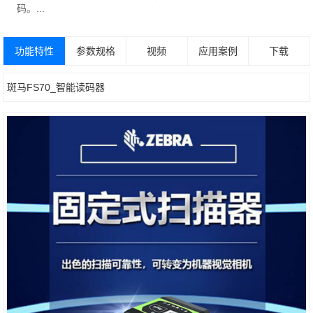
码。...
功能特性
参数规格
视频
应用案例
下载
斑马FS70_智能读码器