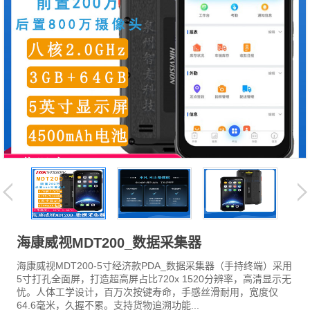
海康威视MDT200_数据采集器
海康威视MDT200-5寸经济款PDA_数据采集器（手持终端）采用
5寸打孔全面屏，打造超高屏占比720x 1520分辨率，高清显示无
忧。人体工学设计，百万次按键寿命，手感丝滑耐用，宽度仅
64.6毫米，久握不累。支持货物追溯功能...