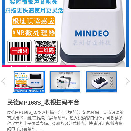
民德MP168S_收银扫码平台
民德MP168S_条型码扫描平台，功耗低，绿色环保。支持识读所
有通用的一维/二维电子屏幕条码。超大识读窗口设计，可识读多
种尺寸的电子屏幕条码。柔和的散射式补光，快速识读高/低亮度
的电子屏幕条码。...